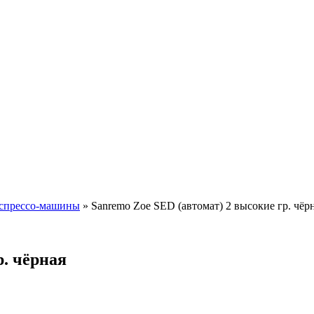
спрессо-машины
»
Sanremo Zoe SED (автомат) 2 высокие гр. чёр
р. чёрная