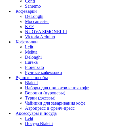
Conti
Sanremo
Кофеварки
DeLonghi
Moccamaster
KEF
NUOVA SIMONELLI
Victoria Arduino
Кофемолки
Lelit
Melitta
Delonghi
Eureka
Fiorenzato
Ручные кофемолки
Ручные способы
Bialetti
Наборы для приготовления кофе
Воронки (пуроверы)
Турки (джезвы)
Чайники для заваривания кофе
Аэропресс и френч-пресс
Аксессуары и посуда
Lelit
Посуда Bialetti