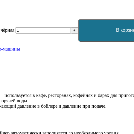
 чёрная
В корзи
+
со-машины
используется в кафе, ресторанах, кофейнях и барах для пригот
горячей воды.
ающий давление в бойлере и давление при подаче.
йлер автоматически заполняется до необходимого уровня.