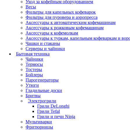
Уход за кофейным оборудованием
Весы
Фильтры для капельных кофеварок
Фильтры для пуровера и аэропресса
Аксессуары к автоматическим кофемашинам
Аксессуары к рожковым кофемашинам
Аксессуары к кофемолкам
Аксессуары к туркам, капельным кофеваркам и вор
Чашки и стаканы
Серверы и чайники
Бытовая техника
Чайники
Термосы
Тостеры
Бойлеры
Парогенераторы
Утюги
Гладильные доски
Бритвы
Электрогрили
Грили DeLonghi
Грили Tefal
Грили и печи Ninja
Мультиварки
Фритюрницы