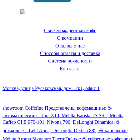
Coffeefine.ru - магазин хороших
кофемашин для дома
Свежеобжаренный кофе
О компании
Отзывы о нас
Способы оплаты и доставка
Система лояльности
Контакты
Наш склад и пункт самовывоза:
Москва, улица Русаковская, дом 12к1, офис 1
Посмотреть кофемашины можно здесь:
showroom Coffefine Представлены кофемашины: ☕️
автоматические – Jura Z10, Melitta Barista TS SST, Melitta
Caffeo CI Е 970-101, Nivona 790, DeLonghi Dinamica; ☕️
рожковые – Lelit Anna, DeLonghi Dedica 885; ☕️ капельные
Melitta Aroma Signature ThermDeluxe; ☕️ гейзерные кофеварки