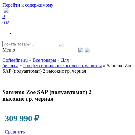
Перейти к содержимому
0
Coffeefine.ru
Интернет-магазин кофемашин и кофейной техники для дома
0 ₽
Меню
Тел.+7 (926) 699-85-06
Пн-Вс 10:00-20:00 МСК
Coffeefine.ru
»
Все товары
»
Для
support@coffeefine.ru
бизнеса
»
Профессиональные эспрессо-машины
»
Sanremo Zoe
SAP (полуавтомат) 2 высокие гр. чёрная
Sanremo Zoe SAP (полуавтомат) 2
высокие гр. чёрная
309 990
₽
Сравнить