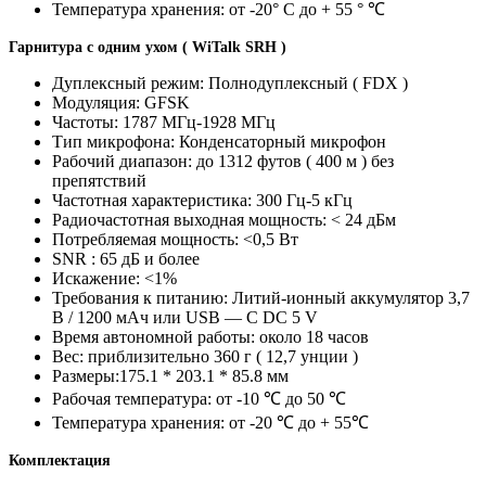
Температура хранения: от -20° C до + 55 ° ℃
Гарнитура с одним ухом (
WiTalk
SRH )
Дуплексный режим: Полнодуплексный ( FDX )
Модуляция: GFSK
Частоты: 1787 МГц-1928 МГц
Тип микрофона: Конденсаторный микрофон
Рабочий диапазон: до 1312 футов ( 400 м ) без
препятствий
Частотная характеристика: 300 Гц-5 кГц
Радиочастотная выходная мощность: < 24 дБм
Потребляемая мощность: <0,5 Вт
SNR : 65 дБ и более
Искажение: <1%
Требования к питанию: Литий-ионный аккумулятор 3,7
В / 1200 мАч или USB — C DC 5 V
Время автономной работы: около 18 часов
Вес: приблизительно 360 г ( 12,7 унции )
Размеры:175.1 * 203.1 * 85.8 мм
Рабочая температура: от -10 ℃ до 50 ℃
Температура хранения: от -20 ℃ до + 55℃
Комплектация