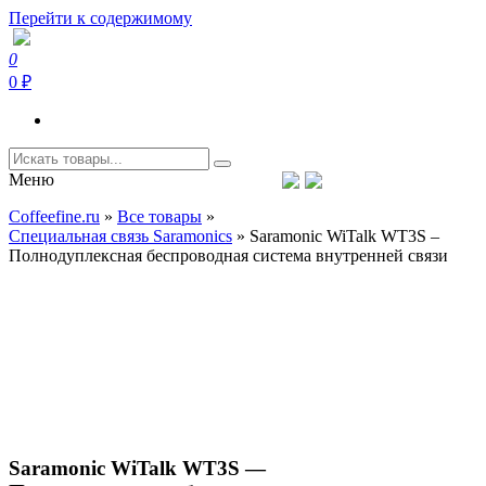
Перейти к содержимому
0
Coffeefine.ru
Интернет-магазин кофемашин и кофейной техники для дома
0 ₽
Меню
Тел.+7 (926) 699-85-06
Пн-Вс 10:00-20:00 МСК
Coffeefine.ru
»
Все товары
»
support@coffeefine.ru
Специальная связь Saramonics
»
Saramonic WiTalk WT3S –
Полнодуплексная беспроводная система внутренней связи
Saramonic WiTalk WT3S —