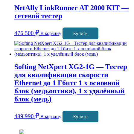
NetAlly LinkRunner AT 2000 KIT —
сетевой тестер
₽
476 500
В корзину
Купить
Softing NetXpert XG2-1G — Тестер
для квалификации скорости
Ethernet до 1 Гбитс 1 x основной
блок (медьоптика), 1 x удалённый
блок (медь)
₽
489 990
В корзину
Купить
Coffeefine.ru - магазин хороших