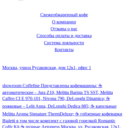
кофемашин для дома
Свежеобжаренный кофе
О компании
Отзывы о нас
Способы оплаты и доставка
Система лояльности
Контакты
Наш склад и пункт самовывоза:
Москва, улица Русаковская, дом 12к1, офис 1
Посмотреть кофемашины можно здесь:
showroom Coffefine Представлены кофемашины: ☕️
автоматические – Jura Z10, Melitta Barista TS SST, Melitta
Caffeo CI Е 970-101, Nivona 790, DeLonghi Dinamica; ☕️
рожковые – Lelit Anna, DeLonghi Dedica 885; ☕️ капельные
Melitta Aroma Signature ThermDeluxe; ☕️ гейзерные кофеварки
Bialetti в том числе комплект с газовой горелкой Romantic
Coffe Kit ☕️ ручные Aeropress Москва, ул. Русаковская, 12к1,