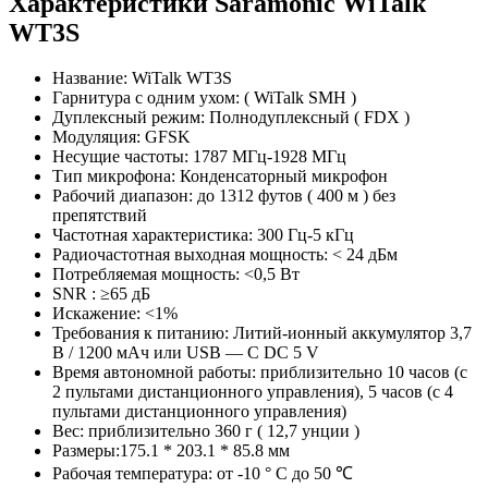
Характеристики Saramonic WiTalk
WT3S
Название: WiTalk WT3S
Гарнитура с одним ухом: ( WiTalk SMH )
Дуплексный режим: Полнодуплексный ( FDX )
Модуляция: GFSK
Несущие частоты: 1787 МГц-1928 МГц
Тип микрофона: Конденсаторный микрофон
Рабочий диапазон: до 1312 футов ( 400 м ) без
препятствий
Частотная характеристика: 300 Гц-5 кГц
Радиочастотная выходная мощность: < 24 дБм
Потребляемая мощность: <0,5 Вт
SNR : ≥65 дБ
Искажение: <1%
Требования к питанию: Литий-ионный аккумулятор 3,7
В / 1200 мАч или USB — C DC 5 V
Время автономной работы: приблизительно 10 часов (с
2 пультами дистанционного управления), 5 часов (с 4
пультами дистанционного управления)
Вес: приблизительно 360 г ( 12,7 унции )
Размеры:175.1 * 203.1 * 85.8 мм
Рабочая температура: от -10 ° C до 50 ℃