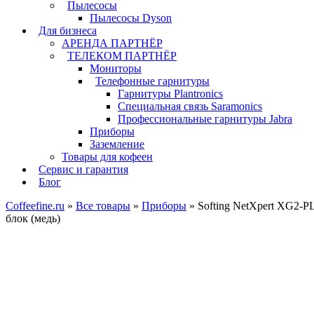
Пылесосы
Пылесосы Dyson
Для бизнеса
АРЕНДА ПАРТНЁР
ТЕЛЕКОМ ПАРТНЁР
Мониторы
Телефонные гарнитуры
Гарнитуры Plantronics
Специальная связь Saramonics
Профессиональные гарнитуры Jabra
Приборы
Заземление
Товары для кофеен
Сервис и гарантия
Блог
Coffeefine.ru
»
Все товары
»
Приборы
»
Softing NetXpert XG2-PL
блок (медь)