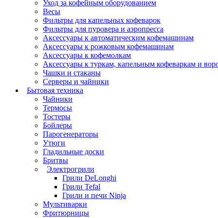
Уход за кофейным оборудованием
Весы
Фильтры для капельных кофеварок
Фильтры для пуровера и аэропресса
Аксессуары к автоматическим кофемашинам
Аксессуары к рожковым кофемашинам
Аксессуары к кофемолкам
Аксессуары к туркам, капельным кофеваркам и вор
Чашки и стаканы
Серверы и чайники
Бытовая техника
Чайники
Термосы
Тостеры
Бойлеры
Парогенераторы
Утюги
Гладильные доски
Бритвы
Электрогрили
Грили DeLonghi
Грили Tefal
Грили и печи Ninja
Мультиварки
Фритюрницы