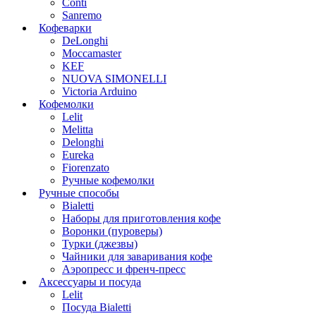
Conti
Sanremo
Кофеварки
DeLonghi
Moccamaster
KEF
NUOVA SIMONELLI
Victoria Arduino
Кофемолки
Lelit
Melitta
Delonghi
Eureka
Fiorenzato
Ручные кофемолки
Ручные способы
Bialetti
Наборы для приготовления кофе
Воронки (пуроверы)
Турки (джезвы)
Чайники для заваривания кофе
Аэропресс и френч-пресс
Аксессуары и посуда
Lelit
Посуда Bialetti