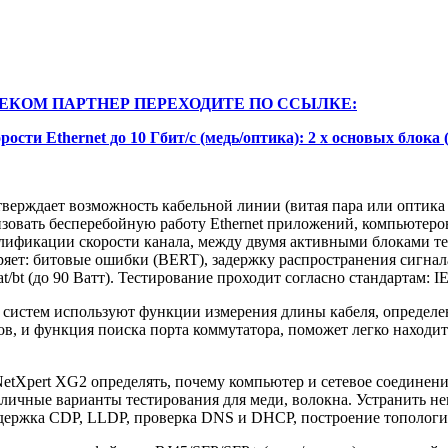
ЕКОМ ПАРТНЕР ПЕРЕХОДИТЕ ПО ССЫЛКЕ:
ти Ethernet до 10 Гбит/с (медь/оптика): 2 x основых блока (
верждает возможность кабельной линии (витая пара или оптик
низовать бесперебойную работу Ethernet приложений, компьютеро
алификации скорости канала, между двумя активными блоками те
еряет: битовые ошибки (BERT), задержку распространения сигна
t/bt (до 90 Ватт). Тестирование проходит согласно стандартам: IE
 систем используют функции измерения длины кабеля, определ
в, и функция поиска порта коммутатора, поможет легко находит
tXpert XG2 определять, почему компьютер и сетевое соединение
ичные варианты тестирования для меди, волокна. Устранить неп
оддержка CDP, LLDP, проверка DNS и DHCP, построение топологи