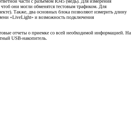
тветной части с разъёмом RJ45 (медь). Для измерения
, чтоб они могли обменятся тестовым трафиком. Для
лекте). Также, два основных блока позволяют измерить длину
мени «LiveLight» и возможность подключения
товые отчеты о приемке со всей необходимой информацией. На
артный USB-накопитель.