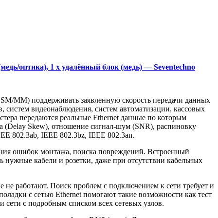
медь/оптика), 1 x удалённый блок (медь) — Seventechno
а SM/MM) поддерживать заявленную скорость передачи данных
в, систем видеонаблюдения, систем автоматизации, кассовых
стера передаются реальные Ethernet данные по которым
ла (Delay Skew), отношение сигнал-шум (SNR), распиновку
EE 802.3ab, IEEE 802.3bz, IEEE 802.3an.
ения ошибок монтажа, поиска повреждений. Встроенный
ь нужные кабели и розетки, даже при отсутствии кабельных
 не работают. Поиск проблем с подключением к сети требует и
оладки с сетью Ethernet помогают такие возможности как тест
и сети с подробным списком всех сетевых узлов.