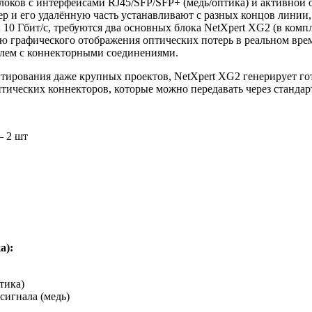
локов с интерфейсами RJ45/SFP/SFP+ (медь/оптика) и активной о
тер и его удалённую часть устанавливают с разных концов линии
 10 Гбит/с, требуются два основных блока NetXpert XG2 (в комп
ю графического отображения оптических потерь в реальном вре
блем с коннекторными соединениями.
тирования даже крупных проектов, NetXpert XG2 генерирует го
оптических коннекторов, которые можно передавать через станд
— 2 шт
а):
тика)
сигнала (медь)