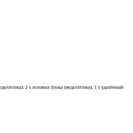
едь/оптика): 2 x основых блока (медь/оптика), 1 x удалённый