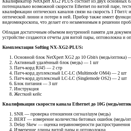
Квалификатор NetXpert XG2 PLUS
состоит из двух основных б
потенциально возможной скорости Ethernet по витой паре, тес
квалификации оптических каналов связи на скорость 1 Гбит/с и
оптической линии и потери в ней. Прибор также имеет функци
видеомикроскопа, что делает его незаменимым в решении про
Обладая достаточным объемом внутренней памяти для докумен
устройстве создаются отчеты для витой пары, оптоволокна и 
Комплектация Softing NX-XG2-PLUS:
Основной блок NetXpert XG2 до 10 Gbit/s (медь/оптика) 
Активный удалённый блок (медь) — 1 шт
Патч-корд RJ45 — 2 стр
Патч-корд дуплексный LC-LC (Multimode OM4) — 2 шт
Патч-корд дуплексный LC-LC (Singlemode OS2) — 2 шт
Блок питания — 3 шт
Инструкция
Жесткий кейс
Квалификация скорости канала Ethernet до 10G (медь/оптик
SNR — проверка отношения сигнал/шум (медь)
BERT — измерение количества битовых ошибок (медь/оп
Delay Skew — оценка неравномерности распространения 
Измерение длины витой пары и оптоволокна