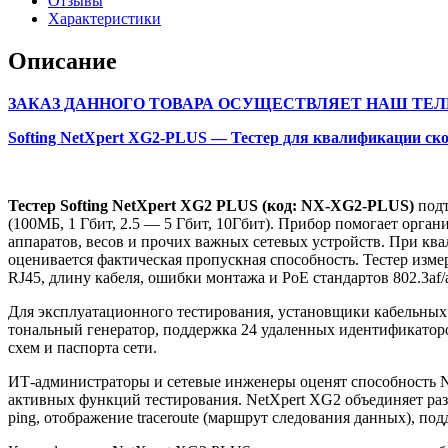
Отзывы
Характеристики
Описание
ЗАКАЗ ДАННОГО ТОВАРА ОСУЩЕСТВЛЯЕТ НАШ ТЕЛ
Softing NetXpert XG2-PLUS — Тестер для квалификации скорос
Тестер Softing NetXpert XG2 PLUS (код: NX-XG2-PLUS)
подт
(100МБ, 1 Гбит, 2.5 — 5 Гбит, 10Гбит). Прибор помогает орга
аппаратов, весов и прочих важных сетевых устройств. При кв
оценивается фактическая пропускная способность. Тестер изм
RJ45, длину кабеля, ошибки монтажа и PoE стандартов 802.3af/a
Для эксплуатационного тестирования, установщики кабельных
тональный генератор, поддержка 24 удаленных идентификаторо
схем и паспорта сети.
ИТ-администраторы и сетевые инженеры оценят способность Ne
активных функций тестирования. NetXpert XG2 объединяет разл
ping, отображение traceroute (маршрут следования данных), п