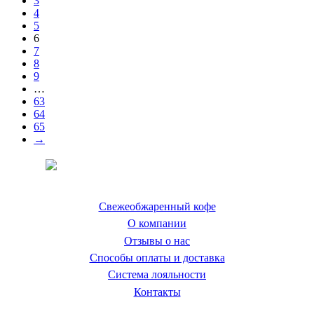
3
4
5
6
7
8
9
…
63
64
65
→
Coffeefine.ru - магазин хороших
кофемашин для дома
Свежеобжаренный кофе
О компании
Отзывы о нас
Способы оплаты и доставка
Система лояльности
Контакты