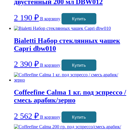
двустенный 200 мл DBW012
2 190
₽
В корзину
Купить
Bialetti Набор стеклянных чашек
Capri dbw010
2 390
₽
В корзину
Купить
Coffeefine Calma 1 кг. под эспрессо /
смесь арабик/зерно
2 562
₽
В корзину
Купить