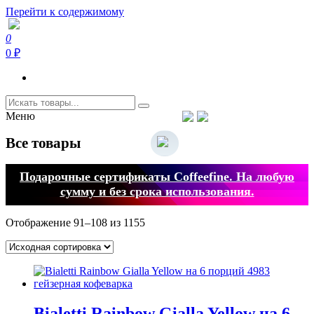
Перейти к содержимому
0
Coffeefine.ru
Интернет-магазин кофемашин и кофейной техники для дома
0 ₽
Меню
Тел.+7 (926) 699-85-06
Пн-Вс 10:00-20:00 МСК
support@coffeefine.ru
Все товары
Подарочные сертификаты Coffeefine. На любую
сумму и без срока использования.
Отображение 91–108 из 1155
Bialetti Rainbow Gialla Yellow на 6