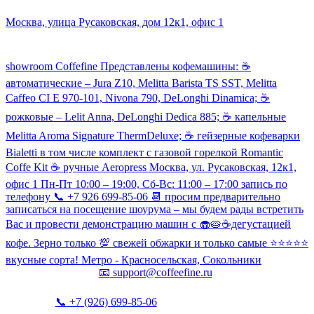
Наш склад и пункт самовывоза:
Москва, улица Русаковская, дом 12к1, офис 1
Посмотреть кофемашины можно здесь:
showroom Coffefine Представлены кофемашины: ☕️
автоматические – Jura Z10, Melitta Barista TS SST, Melitta
Caffeo CI Е 970-101, Nivona 790, DeLonghi Dinamica; ☕️
рожковые – Lelit Anna, DeLonghi Dedica 885; ☕️ капельные
Melitta Aroma Signature ThermDeluxe; ☕️ гейзерные кофеварки
Bialetti в том числе комплект с газовой горелкой Romantic
Coffe Kit ☕️ ручные Aeropress Москва, ул. Русаковская, 12к1,
офис 1 Пн-Пт 10:00 – 19:00, Сб-Вс: 11:00 – 17:00 запись по
телефону 📞 +7 926 699-85-06 📆 просим предварительно
записаться на посещение шоурума – мы будем рады встретить
Вас и провести демонстрацию машин с 🧁🥧☕️дегустацией
кофе. Зерно только 💯 свежей обжарки и только самые ⭐️⭐️⭐️⭐️⭐️
вкусные сорта! Метро - Красносельская, Сокольники
📧
support@coffeefine.ru
📞
+7 (926) 699-85-06
(пн-вс 10:00-20:00)