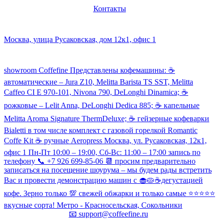
Контакты
Наш склад и пункт самовывоза:
Москва, улица Русаковская, дом 12к1, офис 1
Посмотреть кофемашины можно здесь:
showroom Coffefine Представлены кофемашины: ☕️
автоматические – Jura Z10, Melitta Barista TS SST, Melitta
Caffeo CI Е 970-101, Nivona 790, DeLonghi Dinamica; ☕️
рожковые – Lelit Anna, DeLonghi Dedica 885; ☕️ капельные
Melitta Aroma Signature ThermDeluxe; ☕️ гейзерные кофеварки
Bialetti в том числе комплект с газовой горелкой Romantic
Coffe Kit ☕️ ручные Aeropress Москва, ул. Русаковская, 12к1,
офис 1 Пн-Пт 10:00 – 19:00, Сб-Вс: 11:00 – 17:00 запись по
телефону 📞 +7 926 699-85-06 📆 просим предварительно
записаться на посещение шоурума – мы будем рады встретить
Вас и провести демонстрацию машин с 🧁🥧☕️дегустацией
кофе. Зерно только 💯 свежей обжарки и только самые ⭐️⭐️⭐️⭐️⭐️
вкусные сорта! Метро - Красносельская, Сокольники
📧
support@coffeefine.ru