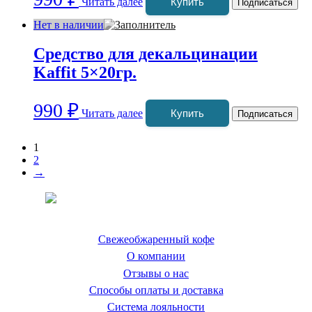
Читать далее
Купить
Подписаться
Нет в наличии
Средство для декальцинации
Kaffit 5×20гр.
990
₽
Читать далее
Купить
Подписаться
1
2
→
Coffeefine.ru - магазин хороших
кофемашин для дома
Свежеобжаренный кофе
О компании
Отзывы о нас
Способы оплаты и доставка
Система лояльности