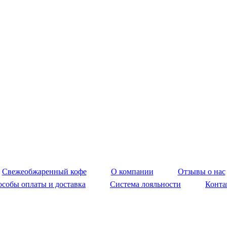
feefine.ru - магазин хороших кофемашин д
Свежеобжаренный кофе
О компании
Отзывы о нас
собы оплаты и доставка
Система лояльности
Конта