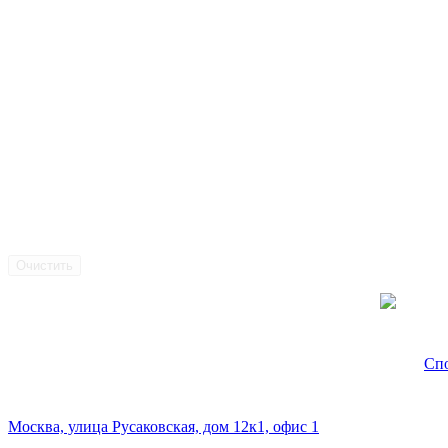
Очистить
Cof
Спо
Наш склад и пункт самовывоза:
Москва, улица Русаковская, дом 12к1, офис 1