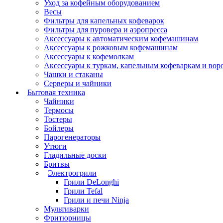
Уход за кофейным оборудованием
Весы
Фильтры для капельных кофеварок
Фильтры для пуровера и аэропресса
Аксессуары к автоматическим кофемашинам
Аксессуары к рожковым кофемашинам
Аксессуары к кофемолкам
Аксессуары к туркам, капельным кофеваркам и вор
Чашки и стаканы
Серверы и чайники
Бытовая техника
Чайники
Термосы
Тостеры
Бойлеры
Парогенераторы
Утюги
Гладильные доски
Бритвы
Электрогрили
Грили DeLonghi
Грили Tefal
Грили и печи Ninja
Мультиварки
Фритюрницы