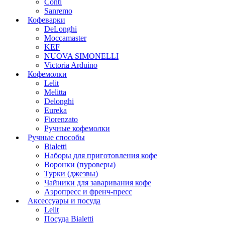
Conti
Sanremo
Кофеварки
DeLonghi
Moccamaster
KEF
NUOVA SIMONELLI
Victoria Arduino
Кофемолки
Lelit
Melitta
Delonghi
Eureka
Fiorenzato
Ручные кофемолки
Ручные способы
Bialetti
Наборы для приготовления кофе
Воронки (пуроверы)
Турки (джезвы)
Чайники для заваривания кофе
Аэропресс и френч-пресс
Аксессуары и посуда
Lelit
Посуда Bialetti