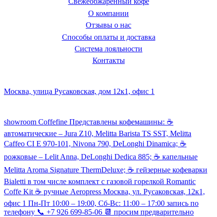
Свежеобжаренный кофе
О компании
Отзывы о нас
Способы оплаты и доставка
Система лояльности
Контакты
Наш склад и пункт самовывоза:
Москва, улица Русаковская, дом 12к1, офис 1
Посмотреть кофемашины можно здесь:
showroom Coffefine Представлены кофемашины: ☕️
автоматические – Jura Z10, Melitta Barista TS SST, Melitta
Caffeo CI Е 970-101, Nivona 790, DeLonghi Dinamica; ☕️
рожковые – Lelit Anna, DeLonghi Dedica 885; ☕️ капельные
Melitta Aroma Signature ThermDeluxe; ☕️ гейзерные кофеварки
Bialetti в том числе комплект с газовой горелкой Romantic
Coffe Kit ☕️ ручные Aeropress Москва, ул. Русаковская, 12к1,
офис 1 Пн-Пт 10:00 – 19:00, Сб-Вс: 11:00 – 17:00 запись по
телефону 📞 +7 926 699-85-06 📆 просим предварительно