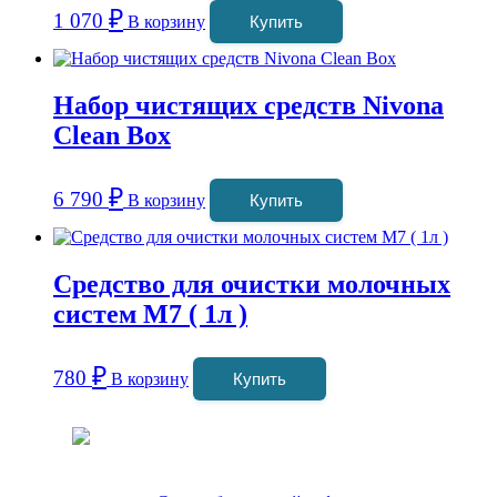
₽
1 070
В корзину
Купить
Набор чистящих средств Nivona
Clean Box
₽
6 790
В корзину
Купить
Средство для очистки молочных
систем М7 ( 1л )
₽
780
В корзину
Купить
Coffeefine.ru - магазин хороших
кофемашин для дома