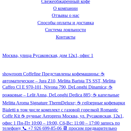
Свежеобжаренный кофе
О компании
Отзывы о нас
Способы оплаты и доставка
Система лояльности
Контакты
Наш склад и пункт самовывоза:
Москва, улица Русаковская, дом 12к1, офис 1
Посмотреть кофемашины можно здесь:
showroom Coffefine Представлены кофемашины: ☕️
автоматические – Jura Z10, Melitta Barista TS SST, Melitta
Caffeo CI Е 970-101, Nivona 790, DeLonghi Dinamica; ☕️
рожковые – Lelit Anna, DeLonghi Dedica 885; ☕️ капельные
Melitta Aroma Signature ThermDeluxe; ☕️ гейзерные кофеварки
Bialetti в том числе комплект с газовой горелкой Romantic
Coffe Kit ☕️ ручные Aeropress Москва, ул. Русаковская, 12к1,
офис 1 Пн-Пт 10:00 – 19:00, Сб-Вс: 11:00 – 17:00 запись по
телефону 📞 +7 926 699-85-06 📆 просим предварительно