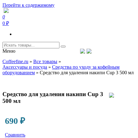
Перейти к содержимому
0
Coffeefine.ru
Интернет-магазин кофемашин и кофейной техники для дома
0 ₽
Меню
Тел.+7 (926) 699-85-06
Пн-Вс 10:00-20:00 МСК
Coffeefine.ru
»
Все товары
»
support@coffeefine.ru
Аксессуары и посуда
»
Средства по уходу за кофейным
оборудованием
»
Средство для удаления накипи Cup 3 500 мл
Средство для удаления накипи Cup 3
500 мл
690
₽
Сравнить