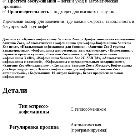
✅
Простота обслуживания
– легкий уход и автоматическая
промывка.
✅
Производительность
– подходит для высоких нагрузок.
Идеальный выбор для заведений, где важны скорость, стабильность и
безупречный вкус кофе!
Для поиска:»Купить кофемашину Sanremo Zoe», «Профессиональная кофемашина
Sanremo Zoe», «Автоматическая кофемашина для кафе»,»Кофемашина Sanremo
Zoe цена», «Итальянская кофемашина для бизнеса», «Sanremo Zoe 2 группы
характеристики», «Кофемашина для ресторана автоматическая», «Кофемашина с
паровым краном купить», «Sanremo Zoe отзывы», «Профессиональная
кофемашина 3 кВт», «Кофемашина Sanremo Zoe 2G SED TA», «Автоматическая
кофемашина с дозацией», «Кофемашина с предварительным завариванием»,
«Sanremo Zoe обслуживание», «Где купить Sanremo Zoe в Москве»,
Кофемашина
для бара недорого», «Лучшая кофемашина для кофейни», «Sanremo Zoe с
автоочисткой», «Кофемашина 10 литров бойлер», Белая профессиональная
кофемашина»
Детали
Тип эспрессо-
С теплообмеником
кофемашины
Автоматическая
Регулировка пролива
(программируемая)