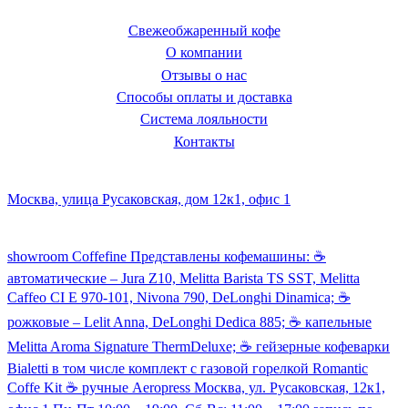
Свежеобжаренный кофе
О компании
Отзывы о нас
Способы оплаты и доставка
Система лояльности
Контакты
Наш склад и пункт самовывоза:
Москва, улица Русаковская, дом 12к1, офис 1
Посмотреть кофемашины можно здесь:
showroom Coffefine Представлены кофемашины: ☕️
автоматические – Jura Z10, Melitta Barista TS SST, Melitta
Caffeo CI Е 970-101, Nivona 790, DeLonghi Dinamica; ☕️
рожковые – Lelit Anna, DeLonghi Dedica 885; ☕️ капельные
Melitta Aroma Signature ThermDeluxe; ☕️ гейзерные кофеварки
Bialetti в том числе комплект с газовой горелкой Romantic
Coffe Kit ☕️ ручные Aeropress Москва, ул. Русаковская, 12к1,