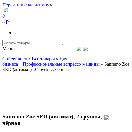
Перейти к содержимому
0
Coffeefine.ru
Интернет-магазин кофемашин и кофейной техники для дома
0 ₽
Меню
Тел.+7 (926) 699-85-06
Пн-Вс 10:00-20:00 МСК
Coffeefine.ru
»
Все товары
»
Для
support@coffeefine.ru
бизнеса
»
Профессиональные эспрессо-машины
»
Sanremo Zoe
SED (автомат), 2 группы, чёрная
Sanremo Zoe SED (автомат), 2 группы,
чёрная