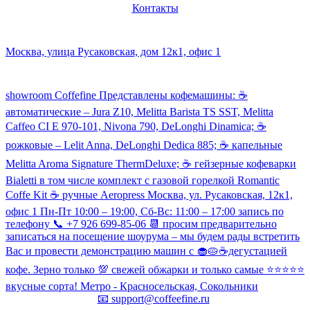
Контакты
Наш склад и пункт самовывоза:
Москва, улица Русаковская, дом 12к1, офис 1
Посмотреть кофемашины можно здесь:
showroom Coffefine Представлены кофемашины: ☕️
автоматические – Jura Z10, Melitta Barista TS SST, Melitta
Caffeo CI Е 970-101, Nivona 790, DeLonghi Dinamica; ☕️
рожковые – Lelit Anna, DeLonghi Dedica 885; ☕️ капельные
Melitta Aroma Signature ThermDeluxe; ☕️ гейзерные кофеварки
Bialetti в том числе комплект с газовой горелкой Romantic
Coffe Kit ☕️ ручные Aeropress Москва, ул. Русаковская, 12к1,
офис 1 Пн-Пт 10:00 – 19:00, Сб-Вс: 11:00 – 17:00 запись по
телефону 📞 +7 926 699-85-06 📆 просим предварительно
записаться на посещение шоурума – мы будем рады встретить
Вас и провести демонстрацию машин с 🧁🥧☕️дегустацией
кофе. Зерно только 💯 свежей обжарки и только самые ⭐️⭐️⭐️⭐️⭐️
вкусные сорта! Метро - Красносельская, Сокольники
📧
support@coffeefine.ru